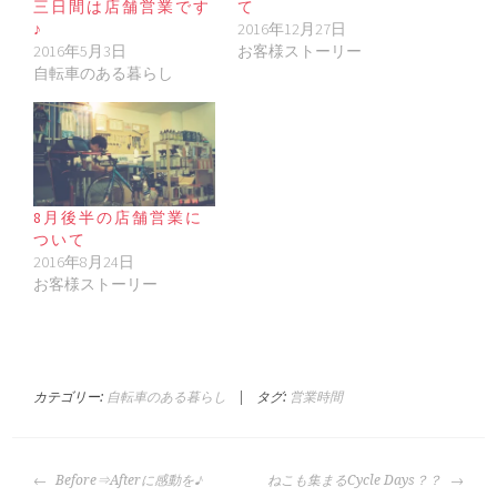
三日間は店舗営業です
て
♪
2016年12月27日
2016年5月3日
お客様ストーリー
自転車のある暮らし
8月後半の店舗営業に
ついて
2016年8月24日
お客様ストーリー
カテゴリー:
自転車のある暮らし
|
タグ:
営業時間
投
Before⇒Afterに感動を♪
ねこも集まるCycle Days？？