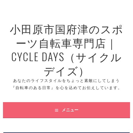
コ
ン
テ
小田原市国府津のスポ
ン
ツ
ーツ自転車専門店｜
へ
ス
CYCLE DAYS（サイクル
キ
ッ
デイズ）
プ
あなたのライフスタイルをちょっと素敵にしてしまう
『自転車のある日常』を心を込めてお伝えしています。
メニュー