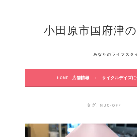
コ
ン
テ
小田原市国府津のス
ン
ツ
へ
ス
キ
あなたのライフスタ
ッ
プ
HOME 店舗情報
サイクルデイズに
タグ:
MUC-OFF