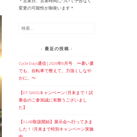
＊営業日、営業時間について予告なく
変更の可能性が御座います＊
検
索:
最近の投稿
Cycle Days通信 | 2026年8月号 〜暑い夏
でも、自転車で整えて。力強くしなや
かに。〜
【DT SWISSキャンペーン7月末まで！試
乗会のご参加誠に有難うございまし
た】
【X-LAB取扱開始】展示会へ行ってきま
した！7月末まで特別キャンペーン実施
中