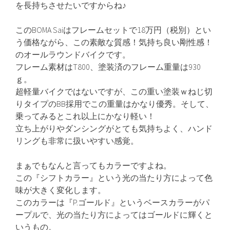
を長持ちさせたいですからね♪
このBOMA Saiはフレームセットで18万円（税別）とい
う価格ながら、この素敵な質感！気持ち良い剛性感！
のオールラウンドバイクです。
フレーム素材はT800、塗装済のフレーム重量は930
ｇ。
超軽量バイクではないですが、この重い塗装ｗねじ切
りタイプのBB採用でこの重量はかなり優秀。そして、
乗ってみるとこれ以上にかなり軽い！
立ち上がりやダンシングがとても気持ちよく、ハンド
リングも非常に扱いやすい感覚。
まぁでもなんと言ってもカラーですよね。
この『シフトカラー』という光の当たり方によって色
味が大きく変化します。
このカラーは『P.ゴールド』というベースカラーがパ
ープルで、光の当たり方によってはゴールドに輝くと
いうもの。