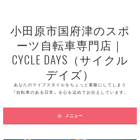
コ
ン
テ
小田原市国府津のスポ
ン
ツ
ーツ自転車専門店｜
へ
ス
CYCLE DAYS（サイクル
キ
ッ
デイズ）
プ
あなたのライフスタイルをちょっと素敵にしてしまう
『自転車のある日常』を心を込めてお伝えしています。
メニュー