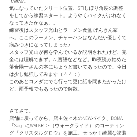
で練習。
気になっていたクリート位置、STIしぼり角度の調整
をしてから練習スタート。ようやくバイクがぶれなく
なってきたかなぁ。。
練習後はスタッフ光山とラーメン食堂 げんきん家
へ。ここのラーメン、チャーハンはなんだか優しくて
病みつきになってしまった♪
スタッフ光山が何を学んでいるか説明されたけど、完
全には理解できず。AI,言語などなど。昨夜読み始めた
落合陽一さんの本にちょうど書いてあったので、今日
は少し勉強してみます（＾＾；）
このあとコメダにでも行って更に話を聞きたかったけ
ど、雨予報でもあったので解散。
さてさて。
店舗に戻ってから、店主佐々木のNEWバイク、BOMA
『Sai』にWALKRIDE（ウォークライド） のコーティン
グ『クリスタルグロウ』を施工。せっかく綺麗な塗装