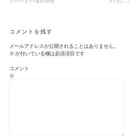
稿
ォーマーまで？最近の作業
カスタム
ナ
ビ
ゲ
ー
コメントを残す
シ
ョ
メールアドレスが公開されることはありません。
ン
※
が付いている欄は必須項目です
コメント
※