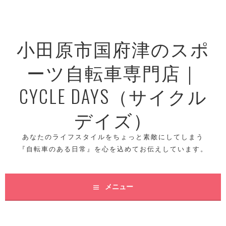
コ
ン
テ
小田原市国府津のスポ
ン
ツ
ーツ自転車専門店｜
へ
ス
CYCLE DAYS（サイクル
キ
ッ
デイズ）
プ
あなたのライフスタイルをちょっと素敵にしてしまう
『自転車のある日常』を心を込めてお伝えしています。
メニュー