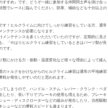
のすすめ』です。
どうぞ一緒に参加する仲間同士声を掛け合っ
状態でレースに臨んでください。防寒、補給なども十分以上の
です！ヒルクライムに向けてしっかり練習をしている方、通常
なメンテナンスが必要になります。
けメンテナンスを多くいただいていたのですが、定期的に見さ
も、「やはりヒルクライム練習をしているときはパーツ類が良
のです。
ツ類にかける力・振動・温度変化など様々な理由によって緩ん
度のトルクをかけながらのヒルクライム練習は通常の平地練習
摩耗が発生しやすいのだと思われます。
ってしまうので、ハンドル・ステム・レバー・クランク・ペダ
生したり、長い下りでブレーキの使用も増えるため、ブレーキ
シュー・ディスクローターなどの緩みが発生したり。当然駆動
ーキシューなどの摩耗スピードも速まります。