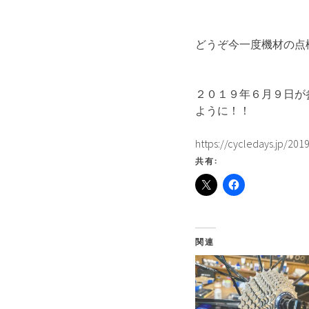
どうぞ今一度機材の点
２０１９年６月９日が
ように！！
https://cycledays.jp/20
共有:
関連