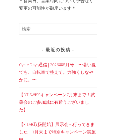
＊営業日、営業時間について予告なく
変更の可能性が御座います＊
検
索:
最近の投稿
Cycle Days通信 | 2026年8月号 〜暑い夏
でも、自転車で整えて。力強くしなや
かに。〜
【DT SWISSキャンペーン7月末まで！試
乗会のご参加誠に有難うございまし
た】
【X-LAB取扱開始】展示会へ行ってきま
した！7月末まで特別キャンペーン実施
中