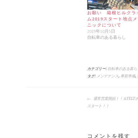
お願い 箱根ヒルクラ
ム2019スタート地点
ニックについて
2019年10月5日
自転車のある暮らし
カテゴリー:
自転車のある暮ら
タグ:
メンテナンス
,
事前準備
,
投
通常営業開始！！＆FELT
稿
スタート！！
ナ
ビ
ゲ
ー
コメントを残す