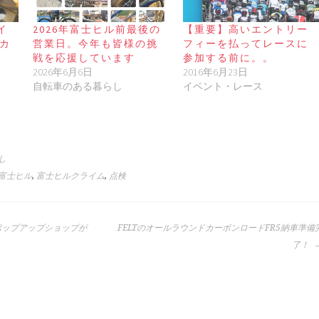
イ
2026年富士ヒル前最後の
【重要】高いエントリー
メカ
営業日。今年も皆様の挑
フィーを払ってレースに
戦を応援しています
参加する前に。。
2026年6月6日
2016年6月23日
自転車のある暮らし
イベント・レース
し
富士ヒル
,
富士ヒルクライム
,
点検
ポップアップショップが
FELTのオールラウンドカーボンロードFR5納車準備
了！