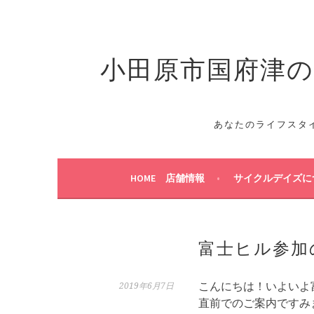
コ
ン
テ
小田原市国府津のス
ン
ツ
へ
ス
キ
あなたのライフスタ
ッ
プ
HOME 店舗情報
サイクルデイズに
富士ヒル参加
こんにちは！いよいよ
2019年6月7日
直前でのご案内ですみ