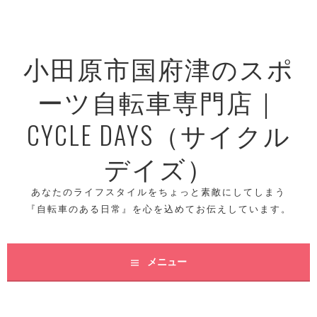
コ
ン
テ
小田原市国府津のスポ
ン
ツ
ーツ自転車専門店｜
へ
ス
CYCLE DAYS（サイクル
キ
ッ
デイズ）
プ
あなたのライフスタイルをちょっと素敵にしてしまう
『自転車のある日常』を心を込めてお伝えしています。
メニュー