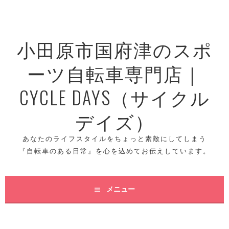
コ
ン
テ
小田原市国府津のスポ
ン
ツ
ーツ自転車専門店｜
へ
ス
CYCLE DAYS（サイクル
キ
ッ
デイズ）
プ
あなたのライフスタイルをちょっと素敵にしてしまう
『自転車のある日常』を心を込めてお伝えしています。
メニュー