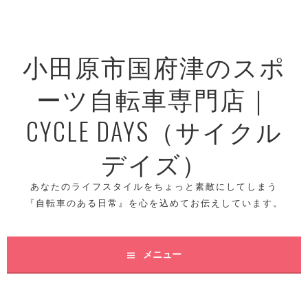
コ
ン
テ
小田原市国府津のスポ
ン
ツ
ーツ自転車専門店｜
へ
ス
CYCLE DAYS（サイクル
キ
ッ
デイズ）
プ
あなたのライフスタイルをちょっと素敵にしてしまう
『自転車のある日常』を心を込めてお伝えしています。
メニュー