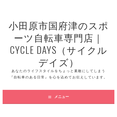
コ
ン
テ
小田原市国府津のスポ
ン
ツ
ーツ自転車専門店｜
へ
ス
CYCLE DAYS（サイクル
キ
ッ
デイズ）
プ
あなたのライフスタイルをちょっと素敵にしてしまう
『自転車のある日常』を心を込めてお伝えしています。
メニュー