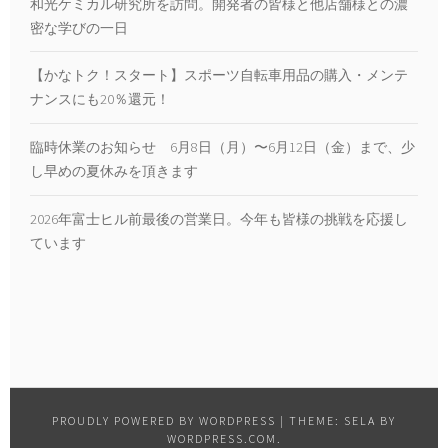
和光ケミカル研究所を訪問。開発者の皆様と他店舗様との濃
密な学びの一日
【かなトク！スタート】スポーツ自転車用品の購入・メンテ
ナンスにも20％還元！
臨時休業のお知らせ 6月8日（月）〜6月12日（金）まで、少
し早めの夏休みを頂きます
2026年富士ヒル前最後の営業日。今年も皆様の挑戦を応援し
ています
PROUDLY POWERED BY WORDPRESS
|
THEME: SELA BY
WORDPRESS.COM
.