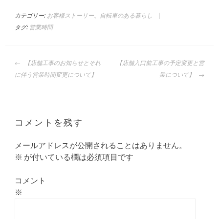
カテゴリー:
お客様ストーリー
、
自転車のある暮らし
|
タグ:
営業時間
投
【店舗工事のお知らせとそれ
【店舗入口前工事の予定変更と営
稿
に伴う営業時間変更について】
業について】
ナ
ビ
ゲ
ー
コメントを残す
シ
ョ
メールアドレスが公開されることはありません。
ン
※
が付いている欄は必須項目です
コメント
※