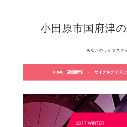
コ
ン
テ
小田原市国府津のス
ン
ツ
へ
ス
キ
あなたのライフスタ
ッ
プ
HOME 店舗情報
サイクルデイズに