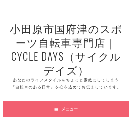
コ
ン
テ
小田原市国府津のスポ
ン
ツ
ーツ自転車専門店｜
へ
ス
CYCLE DAYS（サイクル
キ
ッ
デイズ）
プ
あなたのライフスタイルをちょっと素敵にしてしまう
『自転車のある日常』を心を込めてお伝えしています。
メニュー