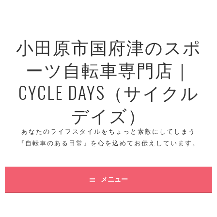
コ
ン
テ
小田原市国府津のスポ
ン
ツ
ーツ自転車専門店｜
へ
ス
CYCLE DAYS（サイクル
キ
ッ
デイズ）
プ
あなたのライフスタイルをちょっと素敵にしてしまう
『自転車のある日常』を心を込めてお伝えしています。
メニュー