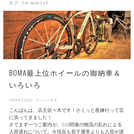
タグ:
TH-W45CSP
BOMA最上位ホイールの御納車＆
いろいろ
2019年7月4日
コメントする
こんばんは、店主佐々木です！さくっと夜練行って店
に戻ってきました！
さてまず一つご案内が。G20関連の物流の乱れによる
入荷遅れについて。今現在も若干通常よりも入荷が遅