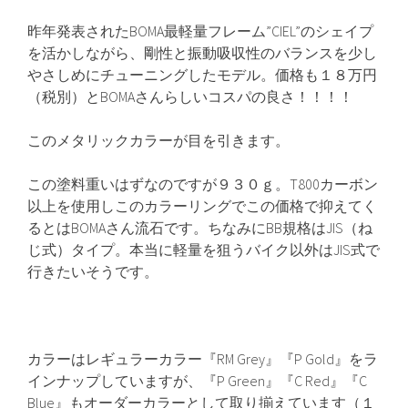
昨年発表されたBOMA最軽量フレーム”CIEL”のシェイプ
を活かしながら、剛性と振動吸収性のバランスを少し
やさしめにチューニングしたモデル。価格も１８万円
（税別）とBOMAさんらしいコスパの良さ！！！！
このメタリックカラーが目を引きます。
この塗料重いはずなのですが９３０ｇ。T800カーボン
以上を使用しこのカラーリングでこの価格で抑えてく
るとはBOMAさん流石です。ちなみにBB規格はJIS（ね
じ式）タイプ。本当に軽量を狙うバイク以外はJIS式で
行きたいそうです。
カラーはレギュラーカラー『RM Grey』『P Gold』をラ
インナップしていますが、『P Green』『C Red』『C
Blue』もオーダーカラーとして取り揃えています（１