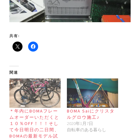
共有:
関連
＊年内にBOMAフレー
BOMA Saiにクリスタ
ムオーダーいただくと
ルグロウ施工♪
１０％OFF！！！そし
2020年1月7日
て今日明日の二日間、
自転車のある暮らし
BOMAの最新モデル試