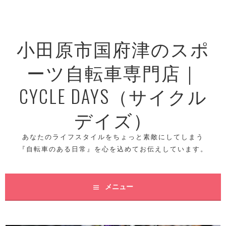
コ
ン
テ
小田原市国府津のスポ
ン
ツ
ーツ自転車専門店｜
へ
ス
CYCLE DAYS（サイクル
キ
ッ
デイズ）
プ
あなたのライフスタイルをちょっと素敵にしてしまう
『自転車のある日常』を心を込めてお伝えしています。
メニュー