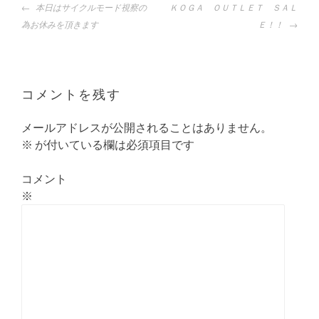
投
本日はサイクルモード視察の
ＫＯＧＡ ＯＵＴＬＥＴ ＳＡＬ
稿
為お休みを頂きます
Ｅ！！
ナ
ビ
ゲ
ー
コメントを残す
シ
ョ
メールアドレスが公開されることはありません。
ン
※
が付いている欄は必須項目です
コメント
※