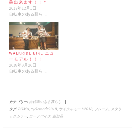
乗出来ます！！＊
2017年12月1日
自転車のある暮らし
WALKRIDE BIKE ニュ
ーモデル！！！
2018年9月26日
自転車のある暮らし
カテゴリー:
自転車のある暮らし
|
タグ:
BOMA
,
cyclemode2018
,
サイクルモード2018
,
フレーム
,
メタリ
ックカラー
,
ロードバイク
,
新製品