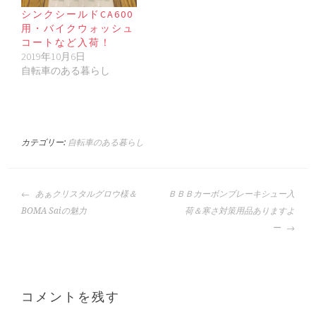
シンクシールドCA600
用・バイクウォッシュ
コートなど入荷！
2019年10月6日
自転車のある暮らし
カテゴリー:
自転車のある暮らし
投
あぁクリスタルグロウ様＆
ＢＢＢカーボンブレーキシュー入
稿
BOMA Saiの魅力
荷＆寒さ対策用品ありますよ
ナ
ー
ビ
ゲ
ー
シ
コメントを残す
ョ