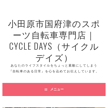
コ
ン
テ
小田原市国府津のスポ
ン
ツ
ーツ自転車専門店｜
へ
ス
CYCLE DAYS（サイクル
キ
ッ
デイズ）
プ
あなたのライフスタイルをちょっと素敵にしてしまう
『自転車のある日常』を心を込めてお伝えしています。
メニュー