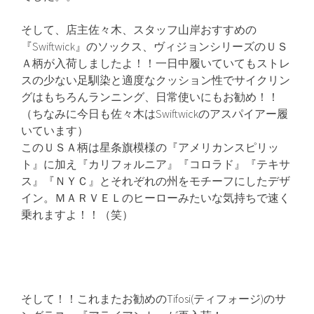
そして、店主佐々木、スタッフ山岸おすすめの
『Swiftwick』のソックス、ヴィジョンシリーズのＵＳ
Ａ柄が入荷しましたよ！！一日中履いていてもストレ
スの少ない足馴染と適度なクッション性でサイクリン
グはもちろんランニング、日常使いにもお勧め！！
（ちなみに今日も佐々木はSwiftwickのアスパイアー履
いています）
このＵＳＡ柄は星条旗模様の『アメリカンスピリッ
ト』に加え『カリフォルニア』『コロラド』『テキサ
ス』『ＮＹＣ』とそれぞれの州をモチーフにしたデザ
イン。ＭＡＲＶＥＬのヒーローみたいな気持ちで速く
乗れますよ！！（笑）
そして！！これまたお勧めのTifosi(ティフォージ)のサ