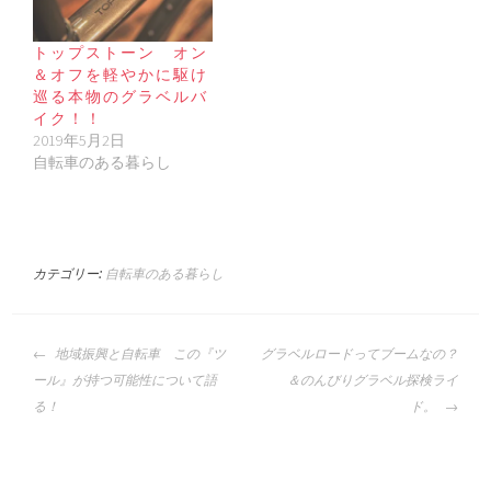
トップストーン オン
＆オフを軽やかに駆け
巡る本物のグラベルバ
イク！！
2019年5月2日
自転車のある暮らし
カテゴリー:
自転車のある暮らし
投
地域振興と自転車 この『ツ
グラベルロードってブームなの？
稿
ール』が持つ可能性について語
＆のんびりグラベル探検ライ
ナ
る！
ド。
ビ
ゲ
ー