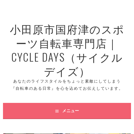
コ
ン
テ
小田原市国府津のスポ
ン
ツ
ーツ自転車専門店｜
へ
ス
CYCLE DAYS（サイクル
キ
ッ
デイズ）
プ
あなたのライフスタイルをちょっと素敵にしてしまう
『自転車のある日常』を心を込めてお伝えしています。
メニュー