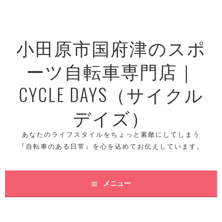
コ
ン
テ
小田原市国府津のスポ
ン
ツ
ーツ自転車専門店｜
へ
ス
CYCLE DAYS（サイクル
キ
ッ
デイズ）
プ
あなたのライフスタイルをちょっと素敵にしてしまう
『自転車のある日常』を心を込めてお伝えしています。
メニュー