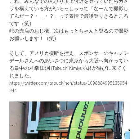
これ、みんなでのんびり頂上付近を登っていたらカメ
ラを構えている方がいらっしゃって「なーんで撮影し
てんだー？・＿・？」って表情で最後登りきるところ
です（笑）
峠の売店のおじ様、次はもっとちゃんと登るので撮影
お願いします！（笑）
そして、アメリカ横断を控え、スポンサーのキャノン
デールさんへのあいさつに東京から大阪へ向かってい
る最中の君幸 田渕 (Tabuchi Kimiyuki)君が遊びに来てく
れました。
https://twitter.com/tabuchinch/status/1098884995135954
944