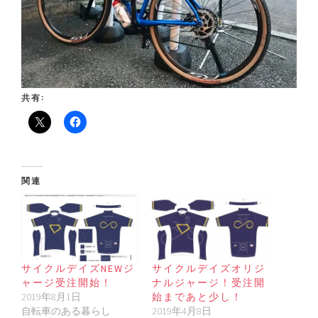
共有:
関連
サイクルデイズNEWジ
サイクルデイズオリジ
ャージ受注開始！
ナルジャージ！受注開
2019年8月1日
始まであと少し！
自転車のある暮らし
2019年4月8日