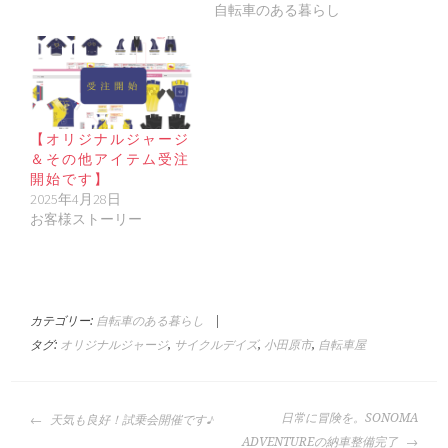
自転車のある暮らし
【オリジナルジャージ
＆その他アイテム受注
開始です】
2025年4月28日
お客様ストーリー
カテゴリー:
自転車のある暮らし
|
タグ:
オリジナルジャージ
,
サイクルデイズ
,
小田原市
,
自転車屋
投
日常に冒険を。SONOMA
天気も良好！試乗会開催です♪
稿
ADVENTUREの納車整備完了