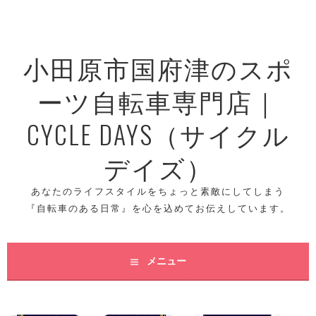
コ
ン
テ
小田原市国府津のスポ
ン
ツ
ーツ自転車専門店｜
へ
ス
CYCLE DAYS（サイクル
キ
ッ
デイズ）
プ
あなたのライフスタイルをちょっと素敵にしてしまう
『自転車のある日常』を心を込めてお伝えしています。
メニュー