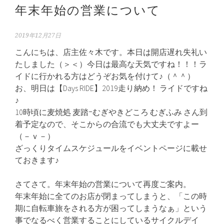
年末年始の営業について
2019年12月27日
こんにちは、店主佐々木です。本日は開店遅れ失礼い
たしました（＞＜）今日は最高な天気ですね！！！ラ
イドに行かれる方はどうぞお気を付けて♪（＾＾）
お、明日は【Days RIDE】2019走り納め！ ライドですね
♪
10時頃に麦焼処 麦踏ｰむぎやきどころ むぎふみ さん到
着予定なので、そこからの合流でも大丈夫ですよー
（－ｖ－）
ざっくりタイムスケジュールをイベントページに載せ
ておきます♪
さてさて。年末年始の営業について再度ご案内。
年末年始に全てのお店が閉まってしまうと、「この時
期に自転車旅をされる方が困ってしまうなぁ」という
事でなるべく営業することにしているサイクルデイ