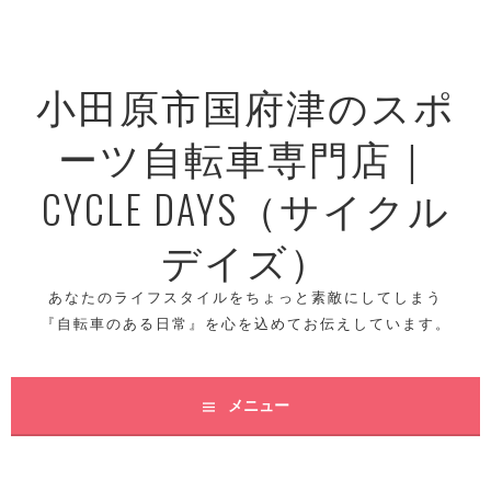
コ
ン
テ
小田原市国府津のスポ
ン
ツ
ーツ自転車専門店｜
へ
ス
CYCLE DAYS（サイクル
キ
ッ
デイズ）
プ
あなたのライフスタイルをちょっと素敵にしてしまう
『自転車のある日常』を心を込めてお伝えしています。
メニュー