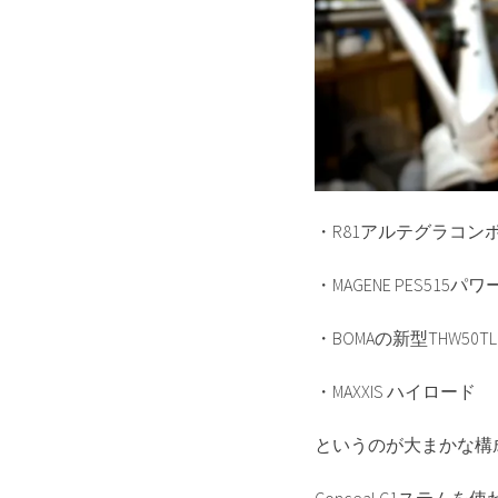
・R81アルテグラコン
・MAGENE PES51
・BOMAの新型THW50
・MAXXIS ハイロード
というのが大まかな