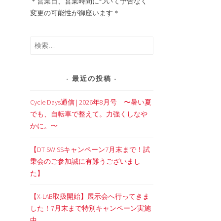
＊営業日、営業時間について予告なく
変更の可能性が御座います＊
検
索:
最近の投稿
Cycle Days通信 | 2026年8月号 〜暑い夏
でも、自転車で整えて。力強くしなや
かに。〜
【DT SWISSキャンペーン7月末まで！試
乗会のご参加誠に有難うございまし
た】
【X-LAB取扱開始】展示会へ行ってきま
した！7月末まで特別キャンペーン実施
中