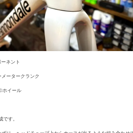
ポーネント
5パワーメータークランク
TLDホイール
構成です。