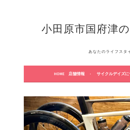
コ
ン
テ
小田原市国府津のス
ン
ツ
へ
ス
キ
あなたのライフスタ
ッ
プ
HOME 店舗情報
サイクルデイズに