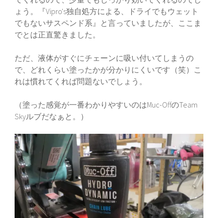
ょう。『Vipro's独自処方による、ドライでもウェット
でもないサスペンド系』と言っていましたが、ここま
でとは正直驚きました。
ただ、液体がすぐにチェーンに吸い付いてしまうの
で、どれくらい塗ったかが分かりにくいです（笑）こ
れは慣れてくれば問題ないでしょう。
（塗った感覚が一番わかりやすいのはMuc-OffのTeam
Skyルブだなぁと。）