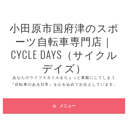
コ
ン
テ
小田原市国府津のスポ
ン
ツ
ーツ自転車専門店｜
へ
ス
CYCLE DAYS（サイクル
キ
ッ
デイズ）
プ
あなたのライフスタイルをちょっと素敵にしてしまう
『自転車のある日常』を心を込めてお伝えしています。
メニュー