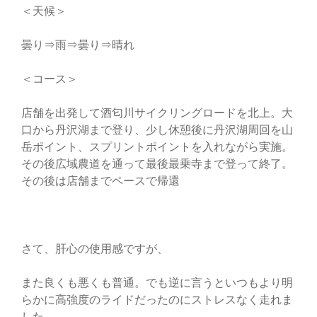
＜天候＞
曇り⇒雨⇒曇り⇒晴れ
＜コース＞
店舗を出発して酒匂川サイクリングロードを北上。大
口から丹沢湖まで登り、少し休憩後に丹沢湖周回を山
岳ポイント、スプリントポイントを入れながら実施。
その後広域農道を通って最後最乗寺まで登って終了。
その後は店舗までペースで帰還
さて、肝心の使用感ですが、
また良くも悪くも普通。でも逆に言うといつもより明
らかに高強度のライドだったのにストレスなく走れま
した。