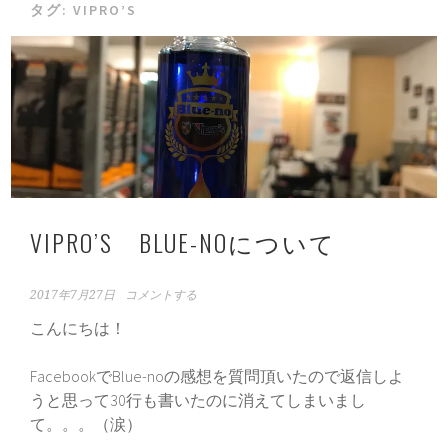
タグ:
VIPRO’S
VIPRO’S BLUE-NOについて
2017年7月27日
コメントする
こんにちは！
FacebookでBlue-noの感想を質問頂いたので返信しよ
うと思って30行も書いたのに消えてしまいまし
て。。。（涙）