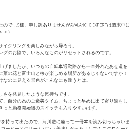
で…S様、申し訳ありませんがAVALANCHE EXPERTは週末中
＞＜）
サイクリングを楽しみながら帰ろう。
ングのお陰で、いろんなものがリセットされるのです。
上げましたが、いつもの自転車通勤路から一本外れたあぜ道を
に菜の花と富士山と桜が楽しめる場所があるじゃないですか！
けなのに見える景色がこんなにも違うとは。
しさを発見したような気持ちです。
て、自分の為のご褒美タイム。ちょっと早めに出て寄り道をし
きっと勤務開始後のスイッチも入りやすいはず。
裕を持って出たので、河川敷に座って一冊本を読み切っちゃい
たコーヒーとクリームパン（美味しかった！）でもこのロケー