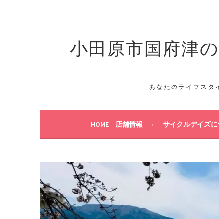
コ
ン
テ
小田原市国府津のス
ン
ツ
へ
ス
キ
あなたのライフスタ
ッ
プ
HOME 店舗情報
サイクルデイズに