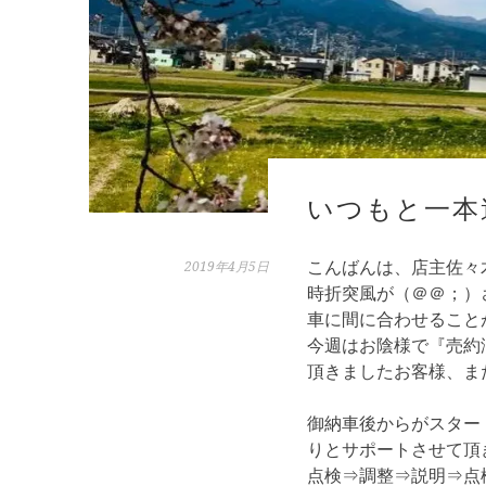
いつもと一本
こんばんは、店主佐々
2019年4月5日
時折突風が（＠＠；）
車に間に合わせること
今週はお陰様で『売約
頂きましたお客様、
ま
御納車後からがスター
りとサポートさせて頂
点検⇒調整⇒説明⇒点