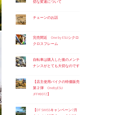
切な変速について
チェーンのお話
完売間近 One by ESUシクロ
クロスフレーム
自転車は購入した後のメンテ
ナンスがとても大切なのです
【店主使用バイクの特価販売
第２弾 OnebyESU
JFF#807Z】
【DT SWISSキャンペーン7月