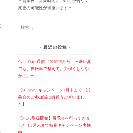
＊営業日、営業時間について予告なく
変更の可能性が御座います＊
に
検
索:
最近の投稿
Cycle Days通信 | 2026年8月号 〜暑い夏
でも、自転車で整えて。力強くしなや
かに。〜
【DT SWISSキャンペーン7月末まで！試
乗会のご参加誠に有難うございまし
た】
【X-LAB取扱開始】展示会へ行ってきま
ま
した！7月末まで特別キャンペーン実施
シ
中